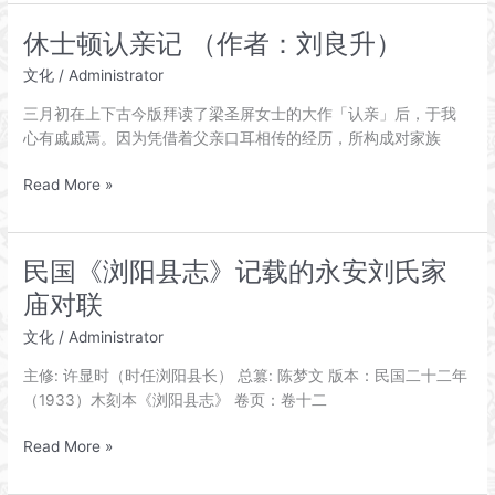
婶
娘
休士顿认亲记 （作者：刘良升）
沈
文化
/
Administrator
太
夫
三月初在上下古今版拜读了梁圣屏女士的大作「认亲」后，于我
人
心有戚戚焉。因为凭借着父亲口耳相传的经历，所构成对家族
九
秩
休
Read More »
寿
士
诞》
顿
认
民国《浏阳县志》记载的永安刘氏家
亲
庙对联
记
（作
文化
/
Administrator
者：
主修: 许显时（时任浏阳县长） 总篡: 陈梦文 版本：民国二十二年
刘
（1933）木刻本《浏阳县志》 卷页：卷十二
良
升）
民
Read More »
国
《浏