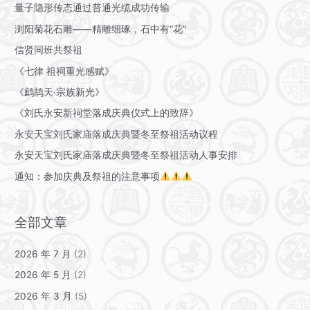
量子隐形传态通过普通光缆成功传输
浏阳菊花石雕——精雕细琢，石中有“花”
信贤同班共祭祖
《七律 祖祠重光感赋》
《鹧鸪天·宗族新光》
《刘氏永安新祠堂落成庆典仪式上的致辞》
永安天宝刘氏家庙落成庆典暨冬至祭祖活动议程
永安天宝刘氏家庙落成庆典暨冬至祭祖活动人事安排
通知：参加庆典及祭祖的注意事项
全部文章
2026 年 7 月
(2)
2026 年 5 月
(2)
2026 年 3 月
(5)