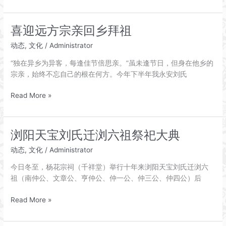
旷：
刘
捐
氏
资
家
喜迎远方宗亲回乡拜祖
添
庙
动态
,
文化
/
Administrator
置
课
“独在异乡为异客，每逢佳节倍思亲。”虽未逢节日，但身在他乡的
桌
宗亲，始终不忘自己的根在何方。今年下半年我永安刘氏
椅，
让
喜
Read More »
孩
迎
子
远
们
方
浏阳天宝刘氏迁浏六祖祭祀大典
学
宗
习
动态
,
文化
/
Administrator
亲
舒
回
今日冬至，杨花宗祠（千祥堂）举行十年来浏阳天宝刘氏迁浏六
心
乡
祖（南仲公、文章公、亨仲公、仲一公、仲三公、仲四公）后
拜
祖
浏
Read More »
阳
天