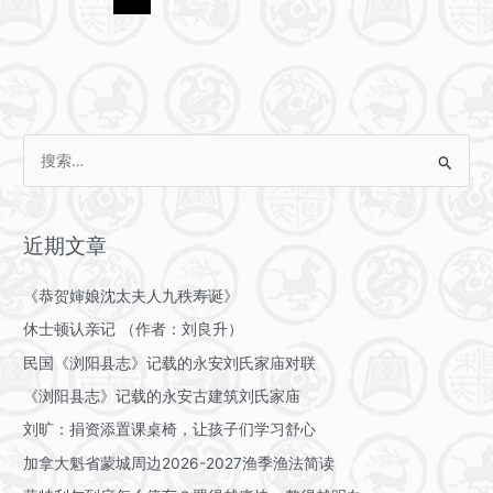
“花”
祭
祖
搜
索
：
近期文章
《恭贺婶娘沈太夫人九秩寿诞》
休士顿认亲记 （作者：刘良升）
民国《浏阳县志》记载的永安刘氏家庙对联
《浏阳县志》记载的永安古建筑刘氏家庙
刘旷：捐资添置课桌椅，让孩子们学习舒心
加拿大魁省蒙城周边2026-2027渔季渔法简读