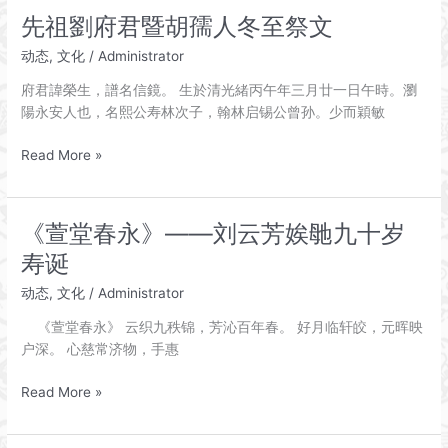
宝
先祖劉府君暨胡孺人冬至祭文
刘
动态
,
文化
/
Administrator
氏
迁
府君諱榮生，譜名信鏡。 生於清光緒丙午年三月廿一日午時。瀏
浏
陽永安人也，名熙公寿林次子，翰林启锡公曾孙。少而穎敏
六
祖
先
Read More »
祭
祖
祀
劉
大
府
《萱堂春永》——刘云芳娭毑九十岁
典
君
寿诞
暨
胡
动态
,
文化
/
Administrator
孺
《萱堂春永》 云织九秩锦，芳沁百年春。 好月临轩皎，元晖映
人
户深。 心慈常济物，手惠
冬
至
《萱
Read More »
祭
堂
文
春