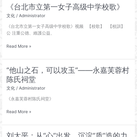
永》
《台北市立第一女子高级中学校歌》
——
文化
/
Administrator
刘
云
《台北市立第一女子高级中学校歌》视频 【校歌】 【校訓】
芳
公 注重公德、維護公益、
娭
毑
《台
Read More »
九
北
十
市
岁
立
“他山之石，可以攻玉”——永嘉芙蓉村
寿
第
诞
陈氏祠堂
一
女
文化
/
Administrator
子
《永嘉芙蓉村陈氏祠堂》
高
级
“他
Read More »
中
山
学
之
校
石，
歌》
刘太平：从“心”出发，沉淀“质”造的力