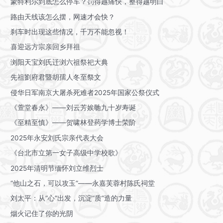
蒙特利尔到底怎么停车？罚得越痛快，整得越明白
路由天线该怎么摆，网速才会快？
刹车时出现这些情况，千万不能忽视！
喜迎远方宗亲回乡拜祖
浏阳天宝刘氏迁浏六祖祭祀大典
先祖劉府君暨胡孺人冬至祭文
侵华日军南京大屠杀死难者2025年国家公祭仪式
《萱堂春永》——刘云芳娭毑九十岁寿诞
《至精至慎》——贺啸林登药学博士荣阶
2025年永安刘氏宗亲代表大会
《台北市立第一女子高级中学校歌》
2025年清明节缅怀刘立维烈士
“他山之石，可以攻玉”——永嘉芙蓉村陈氏祠堂
刘太平：从“心”出发，沉淀“质”造的力量
烟火记住了你的光阴