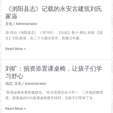
阳
《浏阳县志》记载的永安古建筑刘氏
县
家庙
志》
记
文化
/
Administrator
载
清·同治《浏阳县志》（1874年） 【出处】卷十·典礼·祠庙 【原
的
文】刘氏家庙，在二十七都永安市，乾隆元年建。
永
安
《浏
Read More »
刘
阳
氏
县
家
志》
庙
刘旷：捐资添置课桌椅，让孩子们学
记
对
习舒心
载
联
的
动态
,
文化
/
Administrator
永
“新课桌椅坐着舒服稳当。”在永安镇完全小学一、二年级的教室
安
里，新更换的520套课桌椅整齐排列，为孩子们带来了全
古
建
刘
Read More »
筑