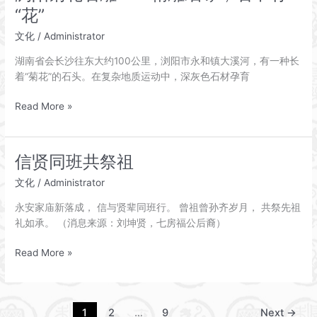
了
“花”
你
的
文化
/
Administrator
光
湖南省会长沙往东大约100公里，浏阳市永和镇大溪河，有一种长
阴
着“菊花”的石头。在复杂地质运动中，深灰色石材孕育
浏
Read More »
阳
菊
花
信贤同班共祭祖
石
文化
/
Administrator
雕
——
永安家庙新落成， 信与贤辈同班行。 曾祖曾孙齐岁月， 共祭先祖
精
礼如承。 （消息来源：刘坤贤，七房福公后裔）
雕
细
信
Read More »
琢，
贤
石
同
中
班
有
1
2
…
9
Next
→
共