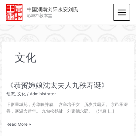
跳
中国湖南浏阳永安刘氏
至
彭城郡敦本堂
内
容
文化
《恭贺婶娘沈太夫人九秩寿诞》
动态
,
文化
/
Administrator
旧影星城苑，芳华映并肩。 含辛培子女，历岁共霜天。 京邑承深
眷，寒温念昔年。 九旬松鹤健，刘家德永延。 （消息 […]
《恭
Read More »
贺