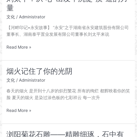
可
量
以
攻
文化
/
Administrator
玉”
【河畔印记•永安故事】 “永安”之于湖南省永安建筑股份有限公司
——
董事长、湖南泰平置业发展有限公司董事长刘太平来说
永
嘉
刘
Read More »
芙
太
蓉
平：
村
从
陈
烟火记住了你的光阴
“心”
氏
文化
/
Administrator
出
祠
发，
堂
春天的烟火 是开到十八岁的炽烈繁花 所有的绚烂 都辉映着你的笑
沉
脸 夏天的烟火 是染过涂色板的七彩祥云 每一次升
淀
“质”
烟
Read More »
造
火
的
记
力
住
浏阳菊花石雕——精雕细琢，石中有
量