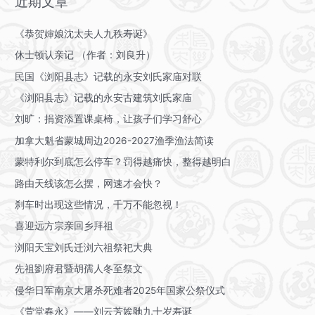
近期文章
《恭贺婶娘沈太夫人九秩寿诞》
休士顿认亲记 （作者：刘良升）
民国《浏阳县志》记载的永安刘氏家庙对联
《浏阳县志》记载的永安古建筑刘氏家庙
刘旷：捐资添置课桌椅，让孩子们学习舒心
加拿大魁省蒙城周边2026-2027渔季渔法简读
蒙特利尔到底怎么停车？罚得越痛快，整得越明白
路由天线该怎么摆，网速才会快？
刹车时出现这些情况，千万不能忽视！
喜迎远方宗亲回乡拜祖
浏阳天宝刘氏迁浏六祖祭祀大典
先祖劉府君暨胡孺人冬至祭文
侵华日军南京大屠杀死难者2025年国家公祭仪式
《萱堂春永》——刘云芳娭毑九十岁寿诞