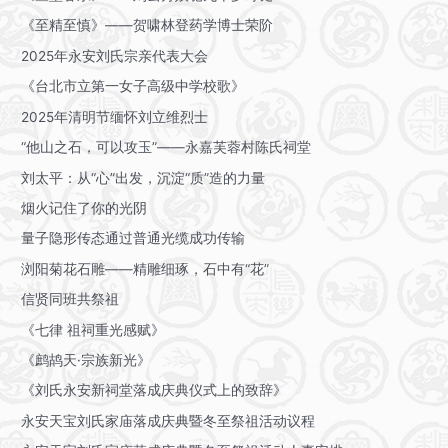
《至精至慎》——贺啸林登药学博士荣阶
2025年永安刘氏宗亲代表大会
《台北市立第一女子高级中学校歌》
2025年清明节缅怀刘立维烈士
“他山之石，可以攻玉”——永嘉芙蓉村陈氏祠堂
刘太平：从“心”出发，沉淀“质”造的力量
烟火记住了你的光阴
量子隐形传态通过普通光缆成功传输
浏阳菊花石雕——精雕细琢，石中有“花”
信贤同班共祭祖
《七律 祖祠重光感赋》
《鹧鸪天·宗族新光》
《刘氏永安新祠堂落成庆典仪式上的致辞》
永安天宝刘氏家庙落成庆典暨冬至祭祖活动议程