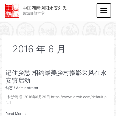
跳
中国湖南浏阳永安刘氏
至
彭城郡敦本堂
内
容
2016 年 6 月
记住乡愁 相约最美乡村摄影采风在永
安镇启动
动态
/
Administrator
长沙晚报 2016年6月29日 https://www.icswb.com/default.p
[…]
记
Read More »