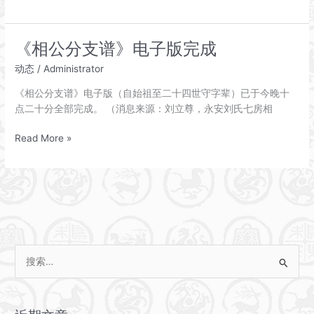
住
乡
愁
《相公分支谱》电子版完成
相
动态
/
Administrator
约
最
《相公分支谱》电子版（自始祖至二十四世守字辈）已于今晚十
美
点二十分全部完成。 （消息来源：刘立尊，永安刘氏七房相
乡
村
《相
Read More »
摄
公
影
分
采
支
风
谱》
在
电
永
子
安
版
搜
镇
完
启
索
成
动
：