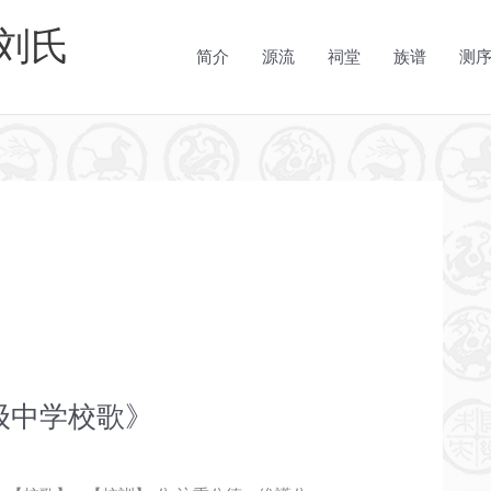
刘氏
简介
源流
祠堂
族谱
测
级中学校歌》