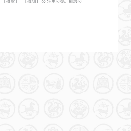
【校歌】 【校訓】 公 注重公德、維護公