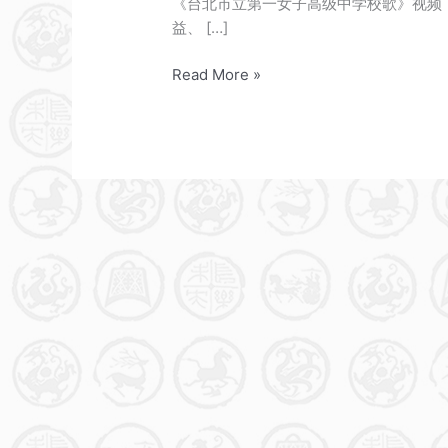
《台北市立第一女子高级中学校歌》视频 
益、 […]
《台
Read More »
北
市
立
第
一
女
子
高
级
中
学
校
歌》