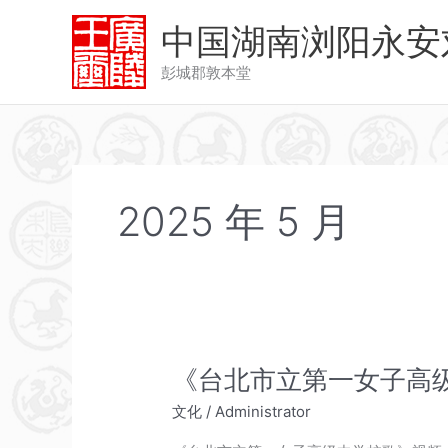
跳
中国湖南浏阳永安
至
内
彭城郡敦本堂
容
2025 年 5 月
《台北市立第一女子高
文化
/
Administrator