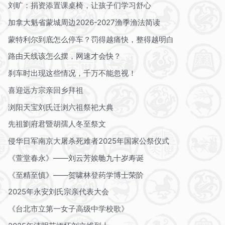
刘旷：捐资添置课桌椅，让孩子们学习舒心
加拿大魁省蒙城周边2026-2027渔季渔法简读
蒙特利尔到底怎么停车？罚得越痛快，整得越明白
路由天线该怎么摆，网速才会快？
刹车时出现这些情况，千万不能忽视！
喜迎远方宗亲回乡拜祖
浏阳天宝刘氏迁浏六祖祭祀大典
先祖劉府君暨胡孺人冬至祭文
侵华日军南京大屠杀死难者2025年国家公祭仪式
《萱堂春永》——刘云芳娭毑九十岁寿诞
《至精至慎》——贺啸林登药学博士荣阶
2025年永安刘氏宗亲代表大会
《台北市立第一女子高级中学校歌》