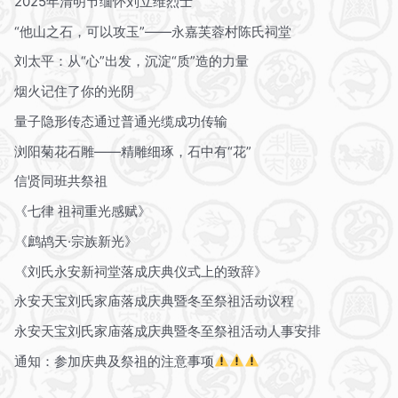
2025年清明节缅怀刘立维烈士
“他山之石，可以攻玉”——永嘉芙蓉村陈氏祠堂
刘太平：从“心”出发，沉淀“质”造的力量
烟火记住了你的光阴
量子隐形传态通过普通光缆成功传输
浏阳菊花石雕——精雕细琢，石中有“花”
信贤同班共祭祖
《七律 祖祠重光感赋》
《鹧鸪天·宗族新光》
《刘氏永安新祠堂落成庆典仪式上的致辞》
永安天宝刘氏家庙落成庆典暨冬至祭祖活动议程
永安天宝刘氏家庙落成庆典暨冬至祭祖活动人事安排
通知：参加庆典及祭祖的注意事项