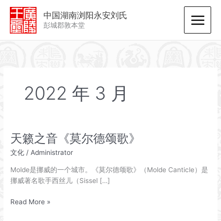
跳
中国湖南浏阳永安刘氏
至
彭城郡敦本堂
内
容
2022 年 3 月
天籁之音《莫尔德颂歌》
文化
/
Administrator
Molde是挪威的一个城市。《莫尔德颂歌》（Molde Canticle）是
挪威著名歌手西丝儿（Sissel […]
天
Read More »
籁