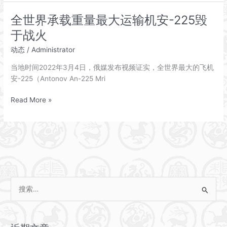
之
音
全世界承载重量最大运输机安-225毁
《莫
于战火
尔
德
动态
/
Administrator
颂
当地时间2022年3月4日，俄媒发布视频证实，全世界最大的飞机
歌》
安-225（Antonov An-225 Mri
全
Read More »
世
界
承
载
重
量
最
搜
大
索
运
：
输
机