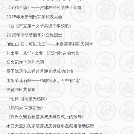
《至精至慎》——贺啸林登药学博士荣阶
2025年永安刘氏宗亲代表大会
《台北市立第一女子高级中学校歌》
2025年清明节缅怀刘立维烈士
“他山之石，可以攻玉”——永嘉芙蓉村陈氏祠堂
刘太平：从“心”出发，沉淀“质”造的力量
烟火记住了你的光阴
量子隐形传态通过普通光缆成功传输
浏阳菊花石雕——精雕细琢，石中有“花”
信贤同班共祭祖
《七律 祖祠重光感赋》
《鹧鸪天·宗族新光》
《刘氏永安新祠堂落成庆典仪式上的致辞》
永安天宝刘氏家庙落成庆典暨冬至祭祖活动议程