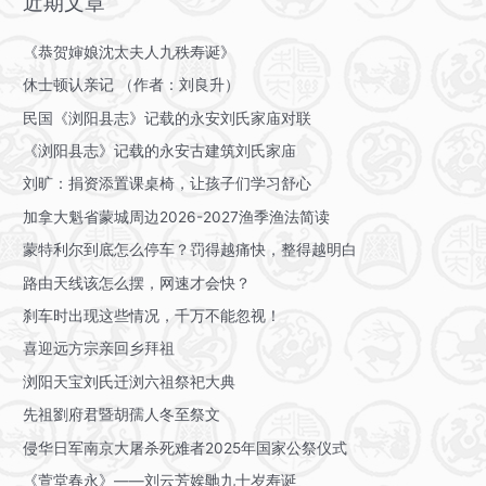
近期文章
安-225
毁
《恭贺婶娘沈太夫人九秩寿诞》
于
休士顿认亲记 （作者：刘良升）
战
火
民国《浏阳县志》记载的永安刘氏家庙对联
《浏阳县志》记载的永安古建筑刘氏家庙
刘旷：捐资添置课桌椅，让孩子们学习舒心
加拿大魁省蒙城周边2026-2027渔季渔法简读
蒙特利尔到底怎么停车？罚得越痛快，整得越明白
路由天线该怎么摆，网速才会快？
刹车时出现这些情况，千万不能忽视！
喜迎远方宗亲回乡拜祖
浏阳天宝刘氏迁浏六祖祭祀大典
先祖劉府君暨胡孺人冬至祭文
侵华日军南京大屠杀死难者2025年国家公祭仪式
《萱堂春永》——刘云芳娭毑九十岁寿诞