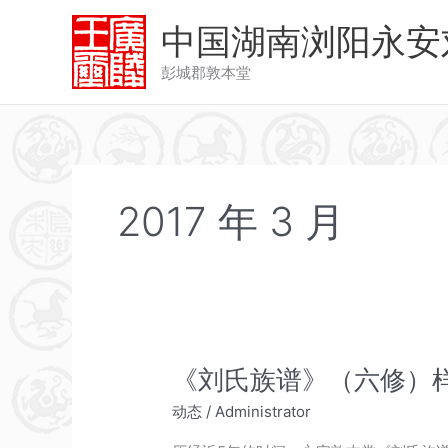
跳
中国湖南浏阳永安
至
内
彭城郡敦本堂
容
2017 年 3 月
《刘氏族谱》（六修）
动态
/
Administrator