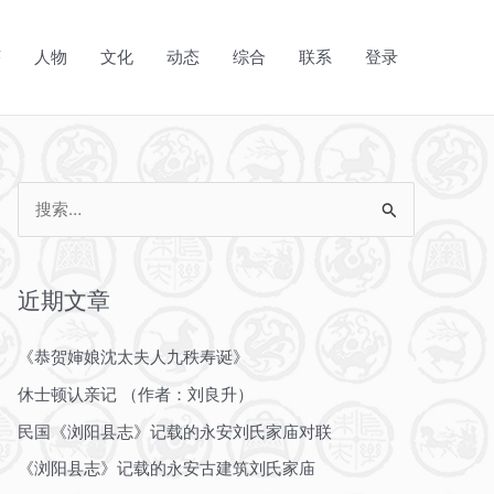
序
人物
文化
动态
综合
联系
登录
搜
索
：
近期文章
《恭贺婶娘沈太夫人九秩寿诞》
休士顿认亲记 （作者：刘良升）
民国《浏阳县志》记载的永安刘氏家庙对联
《浏阳县志》记载的永安古建筑刘氏家庙