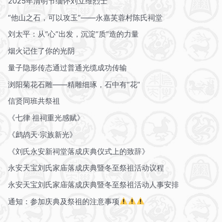
2025年清明节缅怀刘立维烈士
“他山之石，可以攻玉”——永嘉芙蓉村陈氏祠堂
刘太平：从“心”出发，沉淀“质”造的力量
烟火记住了你的光阴
量子隐形传态通过普通光缆成功传输
浏阳菊花石雕——精雕细琢，石中有“花”
信贤同班共祭祖
《七律 祖祠重光感赋》
《鹧鸪天·宗族新光》
《刘氏永安新祠堂落成庆典仪式上的致辞》
永安天宝刘氏家庙落成庆典暨冬至祭祖活动议程
永安天宝刘氏家庙落成庆典暨冬至祭祖活动人事安排
通知：参加庆典及祭祖的注意事项