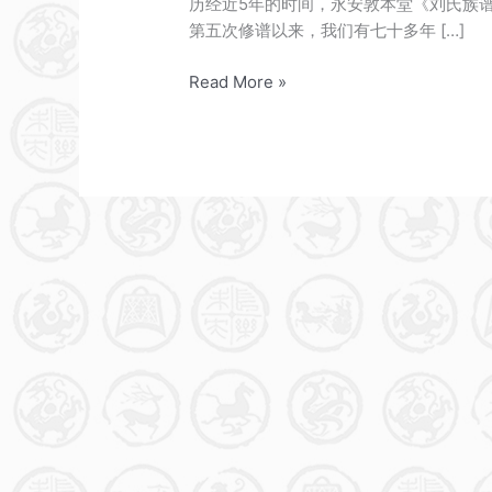
历经近5年的时间，永安敦本堂《刘氏族谱
第五次修谱以来，我们有七十多年 […]
《刘
Read More »
氏
族
谱》
（六
修）
样
书
全
部
完
成
并
开
始
订