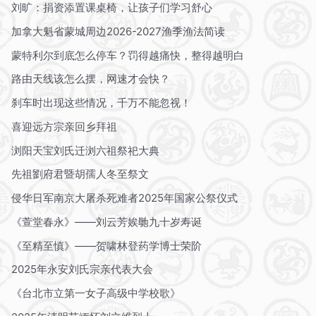
刘旷：捐资添置课桌椅，让孩子们学习舒心
加拿大魁省蒙城周边2026-2027渔季渔法简读
蒙特利尔到底怎么停车？罚得越痛快，整得越明白
路由天线该怎么摆，网速才会快？
刹车时出现这些情况，千万不能忽视！
喜迎远方宗亲回乡拜祖
浏阳天宝刘氏迁浏六祖祭祀大典
先祖劉府君暨胡孺人冬至祭文
侵华日军南京大屠杀死难者2025年国家公祭仪式
《萱堂春永》——刘云芳娭毑九十岁寿诞
《至精至慎》——贺啸林登药学博士荣阶
2025年永安刘氏宗亲代表大会
《台北市立第一女子高级中学校歌》