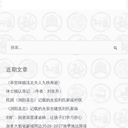
居
广
西
桂
林
的
七
搜
房
索
相
：
公
分
近期文章
族
人
《恭贺婶娘沈太夫人九秩寿诞》
已
休士顿认亲记 （作者：刘良升）
经
找
民国《浏阳县志》记载的永安刘氏家庙对联
到
《浏阳县志》记载的永安古建筑刘氏家庙
刘旷：捐资添置课桌椅，让孩子们学习舒心
加拿大魁省蒙城周边2026-2027渔季渔法简读