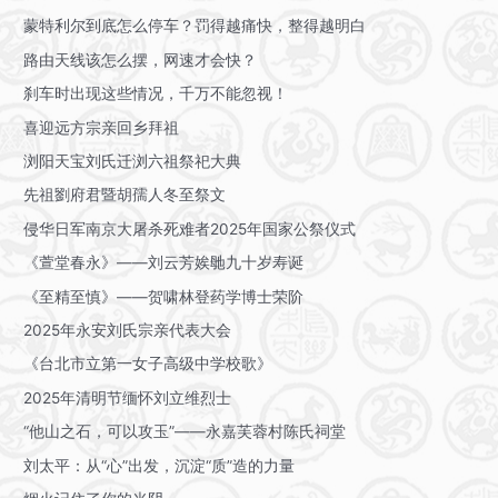
蒙特利尔到底怎么停车？罚得越痛快，整得越明白
路由天线该怎么摆，网速才会快？
刹车时出现这些情况，千万不能忽视！
喜迎远方宗亲回乡拜祖
浏阳天宝刘氏迁浏六祖祭祀大典
先祖劉府君暨胡孺人冬至祭文
侵华日军南京大屠杀死难者2025年国家公祭仪式
《萱堂春永》——刘云芳娭毑九十岁寿诞
《至精至慎》——贺啸林登药学博士荣阶
2025年永安刘氏宗亲代表大会
《台北市立第一女子高级中学校歌》
2025年清明节缅怀刘立维烈士
“他山之石，可以攻玉”——永嘉芙蓉村陈氏祠堂
刘太平：从“心”出发，沉淀“质”造的力量