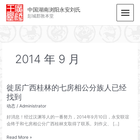
跳
中国湖南浏阳永安刘氏
至
彭城郡敦本堂
内
容
2014 年 9 月
徙居广西桂林的七房相公分族人已经
找到
动态
/
Administrator
好消息！经过汉渊等人的一番努力，2014年9月10日，永安联谊
会终于和七房相公分广西桂林支取得了联系。刘作义、 […]
徙
Read More »