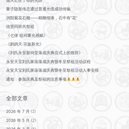
烟火记住了你的光阴
量子隐形传态通过普通光缆成功传输
浏阳菊花石雕——精雕细琢，石中有“花”
信贤同班共祭祖
《七律 祖祠重光感赋》
《鹧鸪天·宗族新光》
《刘氏永安新祠堂落成庆典仪式上的致辞》
永安天宝刘氏家庙落成庆典暨冬至祭祖活动议程
永安天宝刘氏家庙落成庆典暨冬至祭祖活动人事安排
通知：参加庆典及祭祖的注意事项
全部文章
2026 年 7 月
(2)
2026 年 5 月
(2)
2026 年 3 月
(5)