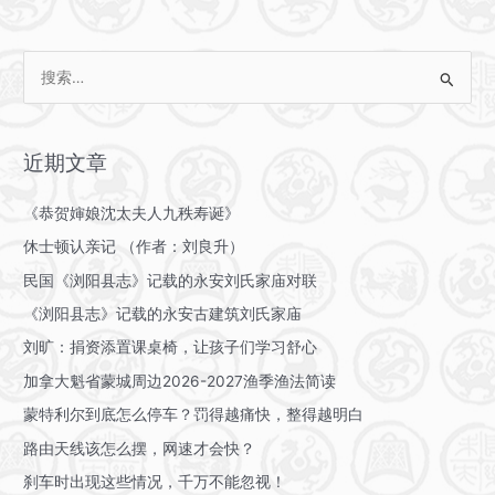
母
答
校
你
武
搜
就
汉
清
索
大
楚
：
学》
了
近期文章
《恭贺婶娘沈太夫人九秩寿诞》
休士顿认亲记 （作者：刘良升）
民国《浏阳县志》记载的永安刘氏家庙对联
《浏阳县志》记载的永安古建筑刘氏家庙
刘旷：捐资添置课桌椅，让孩子们学习舒心
加拿大魁省蒙城周边2026-2027渔季渔法简读
蒙特利尔到底怎么停车？罚得越痛快，整得越明白
路由天线该怎么摆，网速才会快？
刹车时出现这些情况，千万不能忽视！