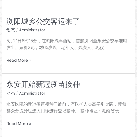
得
诺
贝
浏阳城乡公交客运来了
尔
动态
/
Administrator
奖
的
5月21日6时15分，在浏阳汽车西站，首趟浏阳至永安公交车准时
底
发出。票价2元，对65岁以上老年人、残疾人、现役
层
小
浏
Read More »
职
阳
员
城
——
乡
永安开始新冠疫苗接种
田
公
中
动态
/
Administrator
交
耕
客
永安医院的新冠疫苗接种门诊前，有医护人员高举引导牌，带领
一
运
群众分流分组进入门诊进行登记接种。 接种地址：湖南省长
来
了
永
Read More »
安
开