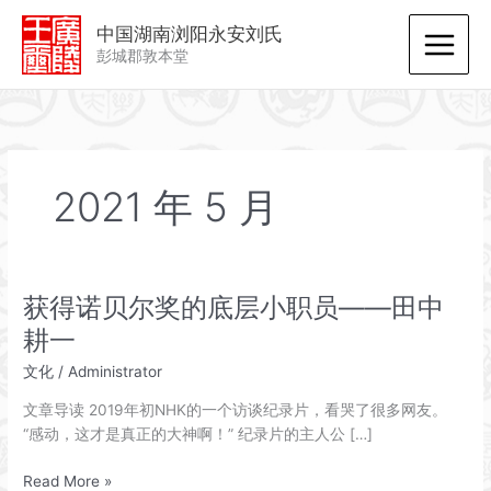
跳
中国湖南浏阳永安刘氏
至
彭城郡敦本堂
内
容
2021 年 5 月
获得诺贝尔奖的底层小职员——田中
耕一
文化
/
Administrator
文章导读 2019年初NHK的一个访谈纪录片，看哭了很多网友。
“感动，这才是真正的大神啊！” 纪录片的主人公 […]
获
Read More »