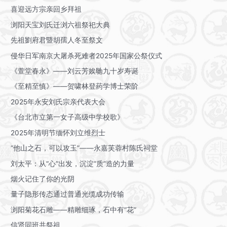
喜迎远方宗亲回乡拜祖
浏阳天宝刘氏迁浏六祖祭祀大典
先祖劉府君暨胡孺人冬至祭文
侵华日军南京大屠杀死难者2025年国家公祭仪式
《萱堂春永》——刘云芳娭毑九十岁寿诞
《至精至慎》——贺啸林登药学博士荣阶
2025年永安刘氏宗亲代表大会
《台北市立第一女子高级中学校歌》
2025年清明节缅怀刘立维烈士
“他山之石，可以攻玉”——永嘉芙蓉村陈氏祠堂
刘太平：从“心”出发，沉淀“质”造的力量
烟火记住了你的光阴
量子隐形传态通过普通光缆成功传输
浏阳菊花石雕——精雕细琢，石中有“花”
信贤同班共祭祖