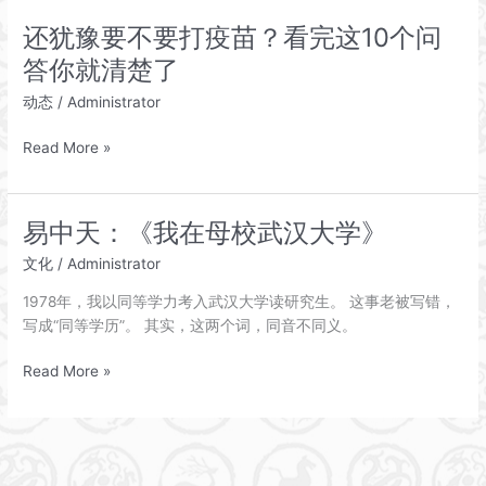
始
还犹豫要不要打疫苗？看完这10个问
新
答你就清楚了
冠
疫
动态
/
Administrator
苗
接
还
Read More »
种
犹
豫
要
易中天：《我在母校武汉大学》
不
文化
/
Administrator
要
打
1978年，我以同等学力考入武汉大学读研究生。 这事老被写错，
疫
写成“同等学历”。 其实，这两个词，同音不同义。
苗？
看
易
Read More »
完
中
这
天：
10
《我
个
在
问