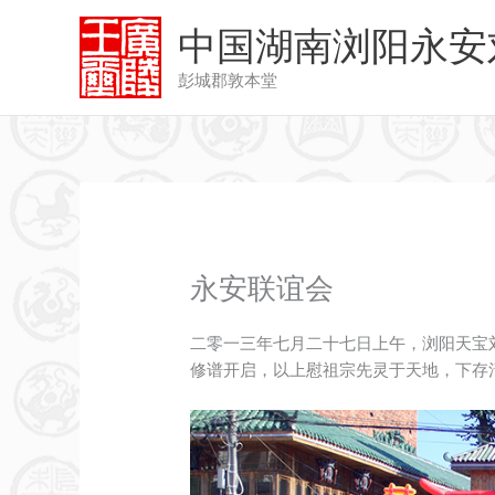
跳
中国湖南浏阳永安
至
内
彭城郡敦本堂
容
永安联谊会
二零一三年七月二十七日上午，浏阳天宝
修谱开启，以上慰祖宗先灵于天地，下存