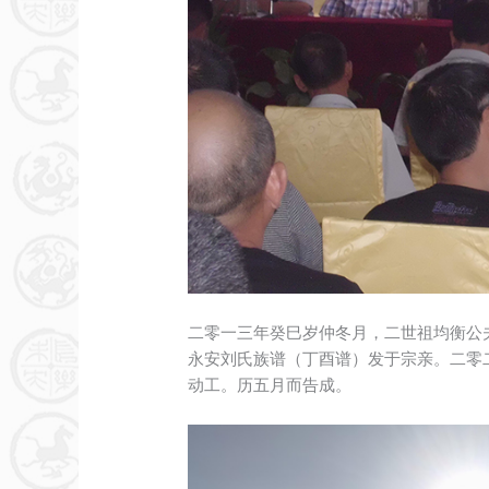
二零一三年癸巳岁仲冬月，二世祖均衡公
永安刘氏族谱（丁酉谱）发于宗亲。二零
动工。历五月而告成。