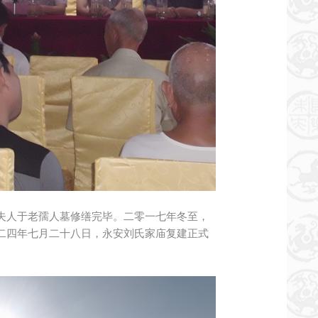
夫人于老孺人墓修缮完毕。二零一七年冬至，
二四年七月二十八日，永安刘氏家庙复建正式