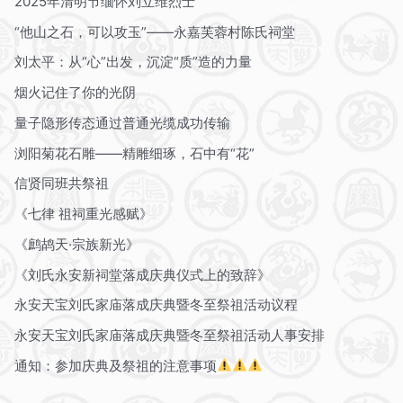
2025年清明节缅怀刘立维烈士
“他山之石，可以攻玉”——永嘉芙蓉村陈氏祠堂
刘太平：从“心”出发，沉淀“质”造的力量
烟火记住了你的光阴
量子隐形传态通过普通光缆成功传输
浏阳菊花石雕——精雕细琢，石中有“花”
信贤同班共祭祖
《七律 祖祠重光感赋》
《鹧鸪天·宗族新光》
《刘氏永安新祠堂落成庆典仪式上的致辞》
永安天宝刘氏家庙落成庆典暨冬至祭祖活动议程
永安天宝刘氏家庙落成庆典暨冬至祭祖活动人事安排
通知：参加庆典及祭祖的注意事项