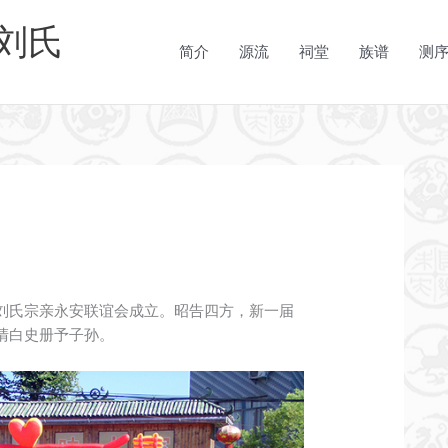
刘氏
简介
源流
祠堂
族谱
测
刘氏宗亲永安联谊会成立。昭告四方，新一届
清白史册予子孙。