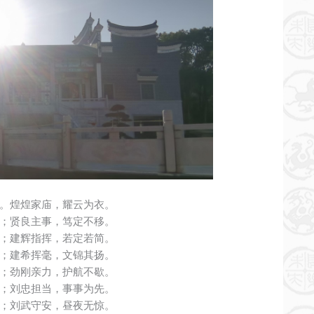
。煌煌家庙，耀云为衣。
；贤良主事，笃定不移。
；建辉指挥，若定若简。
；建希挥毫，文锦其扬。
；劲刚亲力，护航不歇。
；刘忠担当，事事为先。
；刘武守安，昼夜无惊。