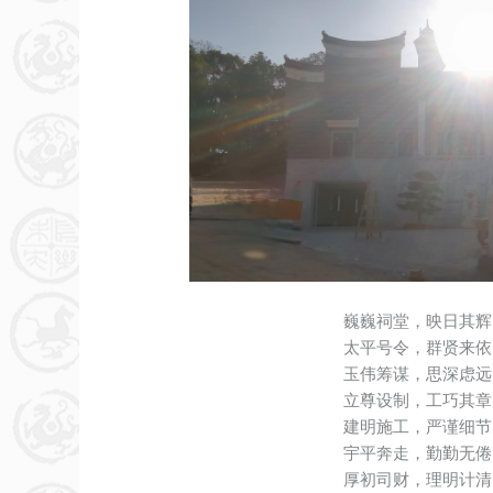
巍巍祠堂，映日其辉
太平号令，群贤来依
玉伟筹谋，思深虑远
立尊设制，工巧其章
建明施工，严谨细节
宇平奔走，勤勤无倦
厚初司财，理明计清