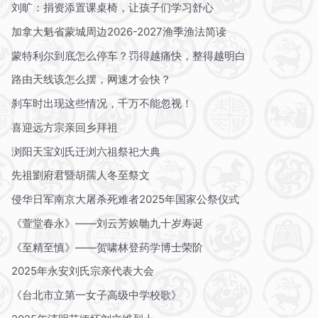
刘旷：捐资添置课桌椅，让孩子们学习舒心
加拿大魁省蒙城周边2026-2027渔季渔法简读
蒙特利尔到底怎么停车？罚得越痛快，整得越明白
路由天线该怎么摆，网速才会快？
刹车时出现这些情况，千万不能忽视！
喜迎远方宗亲回乡拜祖
浏阳天宝刘氏迁浏六祖祭祀大典
先祖劉府君暨胡孺人冬至祭文
侵华日军南京大屠杀死难者2025年国家公祭仪式
《萱堂春永》——刘云芳娭毑九十岁寿诞
《至精至慎》——贺啸林登药学博士荣阶
2025年永安刘氏宗亲代表大会
《台北市立第一女子高级中学校歌》