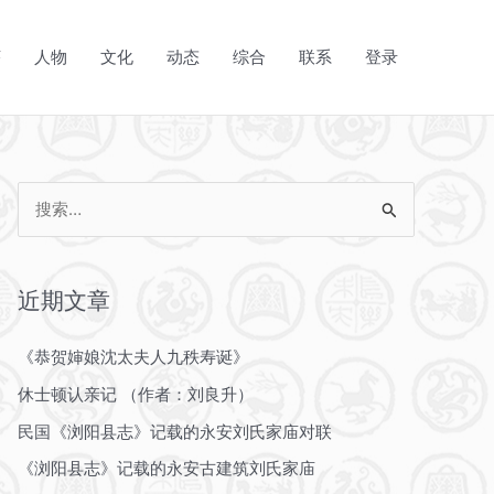
序
人物
文化
动态
综合
联系
登录
搜
索
：
近期文章
《恭贺婶娘沈太夫人九秩寿诞》
休士顿认亲记 （作者：刘良升）
民国《浏阳县志》记载的永安刘氏家庙对联
《浏阳县志》记载的永安古建筑刘氏家庙